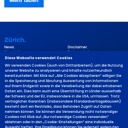
Mehr laden
Zürich.
News.
Disclaimer.
Newsletter.
Datenschutz.
Kontakt.
Impressum.
Diese Webseite verwendet Cookies
Cookie-Einstellungen.
Wir verwenden Cookies (auch von Drittanbietern), um die Nutzung
unserer Website zu analysieren und Inhalte nutzerfreundlich
bereitzustellen. Mit Klick auf „Alle Cookies akzeptieren“ willigen Sie
in die Speicherung und Abrufung Auswertung von Informationen
auf Ihrem Endgerät sowie in die Verarbeitung der dabei erhobenen
Daten ein. Dies kann auch eine Übermittlung in Länder ausserhalb
der Schweiz und der EU, insbesondere in die USA, umfassen. Trotz
vertraglicher Garantien (insbesondere Standardvertragsklauseln)
©
2026 von MCH Group AG
besteht dort ein Restrisiko, dass Behörden Zugriff auf Daten
nehmen können. Sie können die Verwendung nicht notwendiger
Cookies mit Klick auf „Nur notwendige Cookies verwenden“
ablehnen oder in den „Cookie-Einstellungen“ eine individuelle
Auswahl treffen. Ihre Einwilligung können Sie jederzeit widerrufen