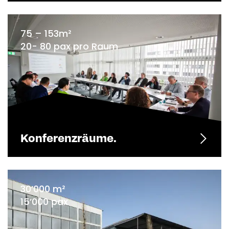
75 – 153m²
20- 80 pax pro Raum
Konferenzräume.
30’000 m²
15’000 pax