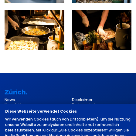
Zürich.
News.
Disclaimer.
Newsletter.
Datenschutz.
Kontakt.
Impressum.
Diese Webseite verwendet Cookies
Cookie-Einstellungen.
Wir verwenden Cookies (auch von Drittanbietern), um die Nutzung
unserer Website zu analysieren und Inhalte nutzerfreundlich
bereitzustellen. Mit Klick auf „Alle Cookies akzeptieren“ willigen Sie
in die Speicherung und Abrufung Auswertung von Informationen