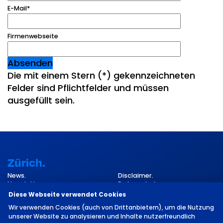
E-Mail
*
Firmenwebseite
Absenden
Die mit einem Stern (
*
) gekennzeichneten
Felder sind Pflichtfelder und müssen
ausgefüllt sein.
Zürich.
News.
Disclaimer.
Newsletter.
Datenschutz.
Kontakt.
Impressum.
Diese Webseite verwendet Cookies
Cookie-Einstellungen.
Wir verwenden Cookies (auch von Drittanbietern), um die Nutzung
unserer Website zu analysieren und Inhalte nutzerfreundlich