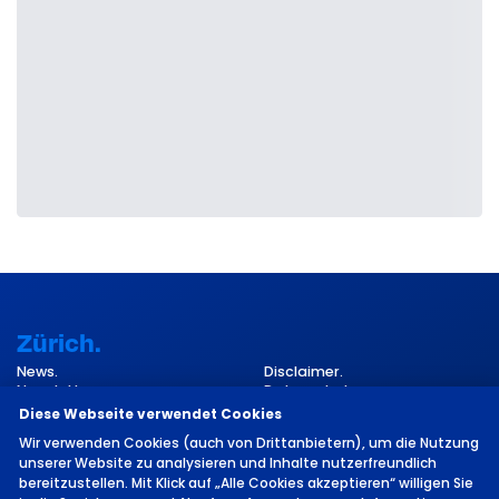
Zürich.
News.
Disclaimer.
Newsletter.
Datenschutz.
Kontakt.
Impressum.
Diese Webseite verwendet Cookies
Cookie-Einstellungen.
Wir verwenden Cookies (auch von Drittanbietern), um die Nutzung
unserer Website zu analysieren und Inhalte nutzerfreundlich
bereitzustellen. Mit Klick auf „Alle Cookies akzeptieren“ willigen Sie