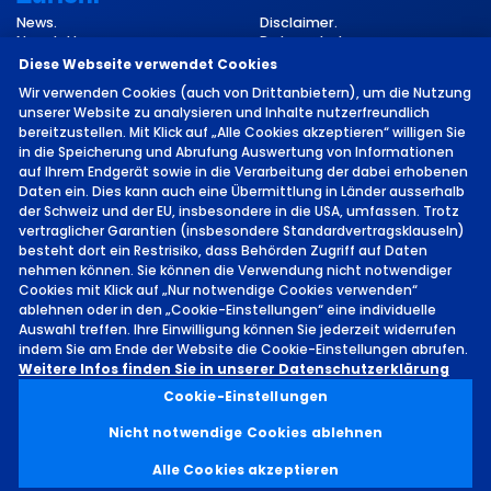
News.
Disclaimer.
Newsletter.
Datenschutz.
Kontakt.
Impressum.
Diese Webseite verwendet Cookies
Cookie-Einstellungen.
Wir verwenden Cookies (auch von Drittanbietern), um die Nutzung
unserer Website zu analysieren und Inhalte nutzerfreundlich
bereitzustellen. Mit Klick auf „Alle Cookies akzeptieren“ willigen Sie
in die Speicherung und Abrufung Auswertung von Informationen
auf Ihrem Endgerät sowie in die Verarbeitung der dabei erhobenen
Daten ein. Dies kann auch eine Übermittlung in Länder ausserhalb
der Schweiz und der EU, insbesondere in die USA, umfassen. Trotz
vertraglicher Garantien (insbesondere Standardvertragsklauseln)
©
2026 von MCH Group AG
besteht dort ein Restrisiko, dass Behörden Zugriff auf Daten
nehmen können. Sie können die Verwendung nicht notwendiger
Cookies mit Klick auf „Nur notwendige Cookies verwenden“
ablehnen oder in den „Cookie-Einstellungen“ eine individuelle
Auswahl treffen. Ihre Einwilligung können Sie jederzeit widerrufen
indem Sie am Ende der Website die Cookie-Einstellungen abrufen.
Standort.
Weitere Infos finden Sie in unserer Datenschutzerklärung
MESSE UND CONGRESS
Cookie-Einstellungen
CENTER BASEL.
Nicht notwendige Cookies ablehnen
Alle Cookies akzeptieren