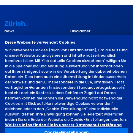
Zürich.
News.
Disclaimer.
Newsletter.
Datenschutz.
Kontakt.
Impressum.
Diese Webseite verwendet Cookies
Cookie-Einstellungen.
Wir verwenden Cookies (auch von Drittanbietern), um die Nutzung
unserer Website zu analysieren und Inhalte nutzerfreundlich
bereitzustellen. Mit Klick auf „Alle Cookies akzeptieren“ willigen Sie
in die Speicherung und Abrufung Auswertung von Informationen
auf Ihrem Endgerät sowie in die Verarbeitung der dabei erhobenen
Daten ein. Dies kann auch eine Übermittlung in Länder ausserhalb
der Schweiz und der EU, insbesondere in die USA, umfassen. Trotz
vertraglicher Garantien (insbesondere Standardvertragsklauseln)
©
2026 von MCH Group AG
besteht dort ein Restrisiko, dass Behörden Zugriff auf Daten
nehmen können. Sie können die Verwendung nicht notwendiger
Cookies mit Klick auf „Nur notwendige Cookies verwenden“
ablehnen oder in den „Cookie-Einstellungen“ eine individuelle
Auswahl treffen. Ihre Einwilligung können Sie jederzeit widerrufen
indem Sie am Ende der Website die Cookie-Einstellungen abrufen.
Standort.
Weitere Infos finden Sie in unserer Datenschutzerklärung
Cookie-Einstellungen