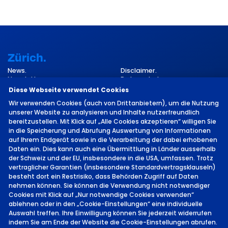
Zürich.
News.
Disclaimer.
Newsletter.
Datenschutz.
Kontakt.
Impressum.
Diese Webseite verwendet Cookies
Cookie-Einstellungen.
Wir verwenden Cookies (auch von Drittanbietern), um die Nutzung
unserer Website zu analysieren und Inhalte nutzerfreundlich
bereitzustellen. Mit Klick auf „Alle Cookies akzeptieren“ willigen Sie
in die Speicherung und Abrufung Auswertung von Informationen
auf Ihrem Endgerät sowie in die Verarbeitung der dabei erhobenen
Daten ein. Dies kann auch eine Übermittlung in Länder ausserhalb
der Schweiz und der EU, insbesondere in die USA, umfassen. Trotz
vertraglicher Garantien (insbesondere Standardvertragsklauseln)
©
2026 von MCH Group AG
besteht dort ein Restrisiko, dass Behörden Zugriff auf Daten
nehmen können. Sie können die Verwendung nicht notwendiger
Cookies mit Klick auf „Nur notwendige Cookies verwenden“
ablehnen oder in den „Cookie-Einstellungen“ eine individuelle
Auswahl treffen. Ihre Einwilligung können Sie jederzeit widerrufen
indem Sie am Ende der Website die Cookie-Einstellungen abrufen.