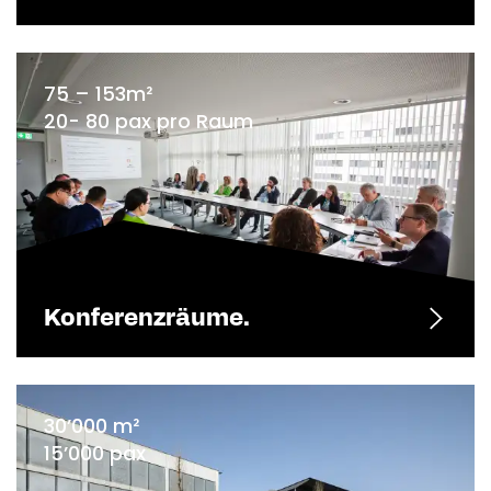
75 – 153m²
20- 80 pax pro Raum
Konferenzräume.
30’000 m²
15’000 pax